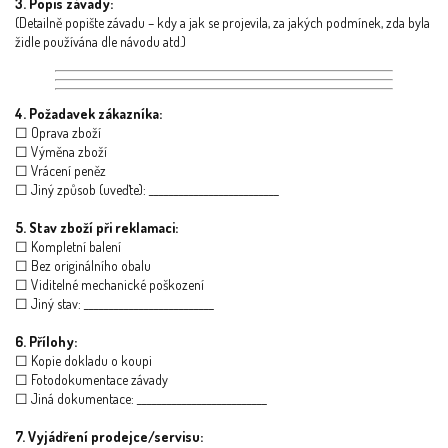
3. Popis závady:
(Detailně popište závadu – kdy a jak se projevila, za jakých podmínek, zda byla
židle používána dle návodu atd.)
4. Požadavek zákazníka:
☐ Oprava zboží
☐ Výměna zboží
☐ Vrácení peněz
☐ Jiný způsob (uveďte): __________________________
5. Stav zboží při reklamaci:
☐ Kompletní balení
☐ Bez originálního obalu
☐ Viditelné mechanické poškození
☐ Jiný stav: __________________________
6. Přílohy:
☐ Kopie dokladu o koupi
☐ Fotodokumentace závady
☐ Jiná dokumentace: __________________________
7. Vyjádření prodejce/servisu: