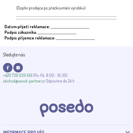
(Doplní prodejce po přezkoumání výrobku)
Datum přijetí reklamace:
__________________________
Podpis zákazníka:
__________________________
Podpis příjemce reklamace:
__________________________
Z
Sledujte nás
á
p
a
t
+420 739 039 661
(Po-Pá: 8:00 - 16:30)
í
obchod@wood-partner.cz
Odpovíme do 24 h
INFORMACE PRO VÁS