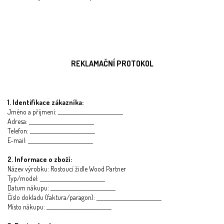
REKLAMAČNÍ PROTOKOL
1. Identifikace zákazníka:
Jméno a příjmení: __________________________
Adresa: __________________________
Telefon: __________________________
E-mail: __________________________
2. Informace o zboží:
Název výrobku: Rostoucí židle Wood Partner
Typ/model: __________________________
Datum nákupu: __________________________
Číslo dokladu (faktura/paragon): __________________________
Místo nákupu: __________________________