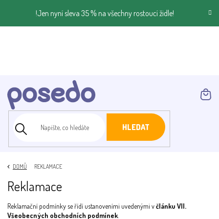
Přejít
!Jen nyní sleva 35 % na všechny rostoucí židle!
na
obsah
NÁK
KOŠ
HLEDAT
DOMŮ
REKLAMACE
Reklamace
Reklamační podmínky se řídí ustanoveními uvedenými v
článku VII.
Všeobecných obchodních podmínek
.